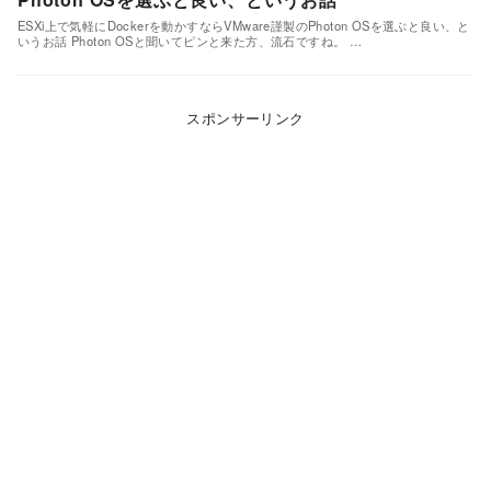
ESXi上で気軽にDockerを動かすならVMware謹製のPhoton OSを選ぶと良い、と
いうお話 Photon OSと聞いてピンと来た方、流石ですね。 …
スポンサーリンク