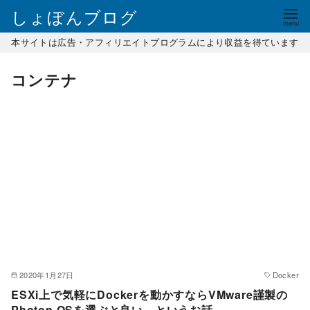
コ
しょぼんブログ
ン
本サイトは広告・アフィリエイトプログラムにより収益を得ています
テ
ン
コンテナ
ツ
へ
移
動
2020年1月27日
Docker
ESXi上で気軽にDockerを動かすならVMware謹製の
Photon OSを選ぶと良い、というお話