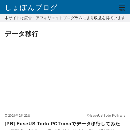
コ
しょぼんブログ
ン
本サイトは広告・アフィリエイトプログラムにより収益を得ています
テ
ン
データ移行
ツ
へ
移
動
2021年2月22日
EaseUS Todo PCTrans
[PR] EaseUS Todo PCTransでデータ移行してみた