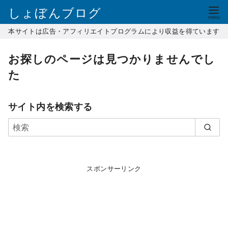
コ
しょぼんブログ
ン
本サイトは広告・アフィリエイトプログラムにより収益を得ています
テ
ン
お探しのページは見つかりませんでし
ツ
た
へ
移
動
サイト内を検索する
スポンサーリンク