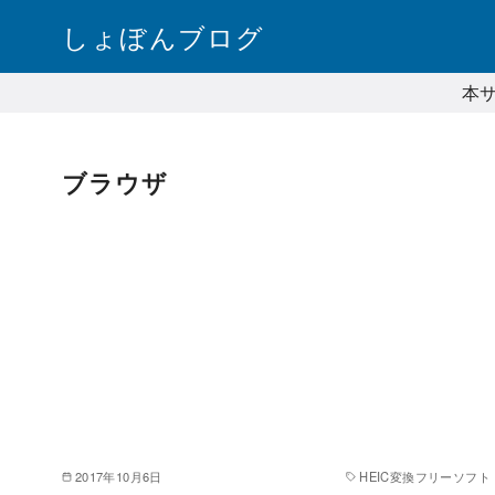
コ
しょぼんブログ
ン
テ
本
ン
ツ
へ
ブラウザ
移
動
2017年10月6日
HEIC変換フリーソフト