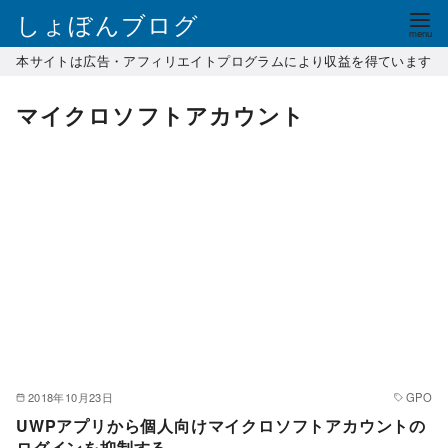
コ
しょぼんブログ
ン
本サイトは広告・アフィリエイトプログラムにより収益を得ています
テ
ン
マイクロソフトアカウント
ツ
へ
移
動
2018年10月23日
GPO
UWPアプリから個人向けマイクロソフトアカウントの
ログインを抑制する