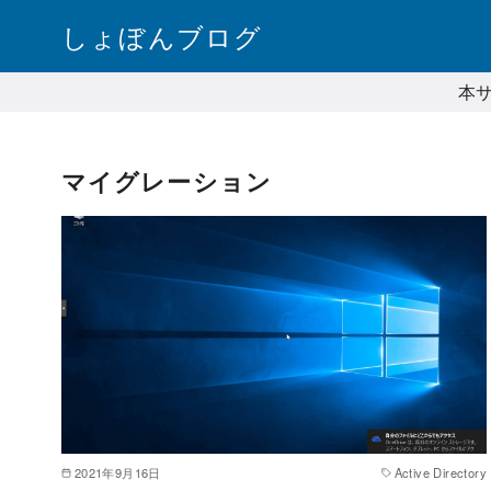
コ
しょぼんブログ
ン
テ
本
ン
ツ
へ
マイグレーション
移
動
2021年9月16日
Active Directory