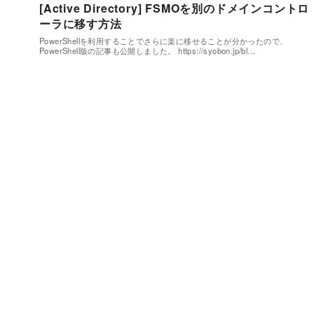
[Active Directory] FSMOを別のドメインコントロ
ーラに移す方法
PowerShellを利用することでさらに楽に移せることが分かったので、
PowerShell版の記事も公開しました。 https://syobon.jp/bl…