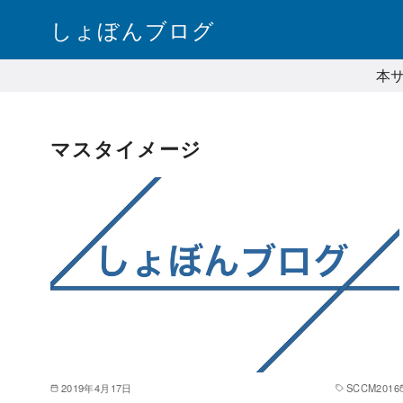
コ
しょぼんブログ
ン
テ
本
ン
ツ
へ
マスタイメージ
移
動
2019年4月17日
SCCM2016