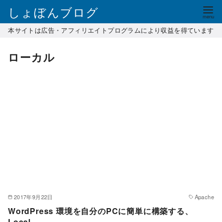
コ
しょぼんブログ
ン
本サイトは広告・アフィリエイトプログラムにより収益を得ています
テ
ン
ローカル
ツ
へ
移
動
2017年9月22日
Apache
WordPress 環境を自分のPCに簡単に構築する、
Local