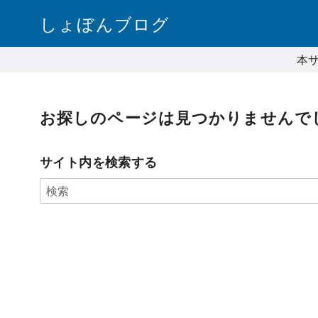
コ
しょぼんブログ
ン
テ
本
ン
ツ
へ
お探しのページは見つかりませんで
移
動
サイト内を検索する