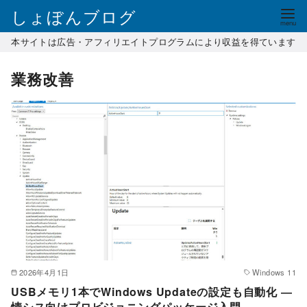
コ
しょぼんブログ
ン
本サイトは広告・アフィリエイトプログラムにより収益を得ています
テ
ン
業務改善
ツ
へ
移
動
2026年4月1日
Windows 11
USBメモリ1本でWindows Updateの設定も自動化 ―
情シス向けプロビジョニングパッケージ入門