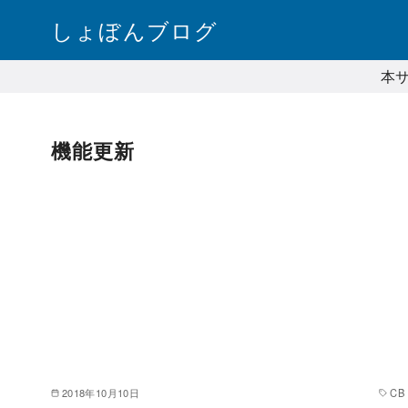
コ
しょぼんブログ
ン
テ
本
ン
ツ
へ
機能更新
移
動
2018年10月10日
CB