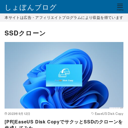
コ
しょぼんブログ
ン
本サイトは広告・アフィリエイトプログラムにより収益を得ています
テ
ン
SSDクローン
ツ
へ
移
動
2023年9月12日
EaseUS Disk Copy
[PR]EaseUS Disk CopyでサクッとSSDのクローンを
作成してみた