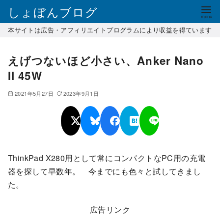
コ
しょぼんブログ
ン
本サイトは広告・アフィリエイトプログラムにより収益を得ています
テ
ン
えげつないほど小さい、Anker Nano
ツ
へ
II 45W
移
2021年5月27日
2023年9月1日
動
ThinkPad X280用として常にコンパクトなPC用の充電
器を探して早数年。 今までにも色々と試してきまし
た。
広告リンク