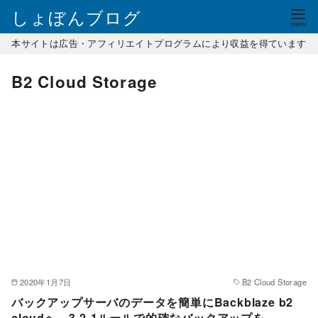
コ
しょぼんブログ
ン
本サイトは広告・アフィリエイトプログラムにより収益を得ています
テ
ン
B2 Cloud Storage
ツ
へ
移
動
2020年1月7日
B2 Cloud Storage
バックアップサーバのデータを簡単にBackblaze b2
cloudへ、3-2-1ルールで的確なバックアップを