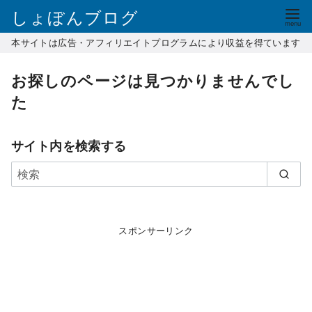
コ
しょぼんブログ
ン
本サイトは広告・アフィリエイトプログラムにより収益を得ています
テ
ン
お探しのページは見つかりませんでし
ツ
た
へ
移
動
サイト内を検索する
スポンサーリンク