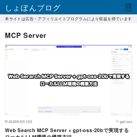
コ
しょぼんブログ
ン
本サイトは広告・アフィリエイトプログラムにより収益を得ています
テ
ン
MCP Server
ツ
へ
移
動
2025年8月12日
gpt-oss
Web Search MCP Server + gpt-oss-20bで実現する
ローカルLLM環境の構築方法