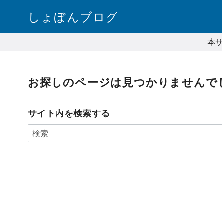
コ
しょぼんブログ
ン
テ
本
ン
ツ
へ
お探しのページは見つかりませんで
移
動
サイト内を検索する