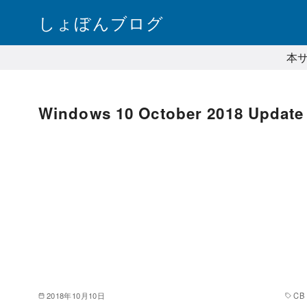
コ
しょぼんブログ
ン
テ
本
ン
ツ
へ
Windows 10 October 2018 Update
移
動
2018年10月10日
CB