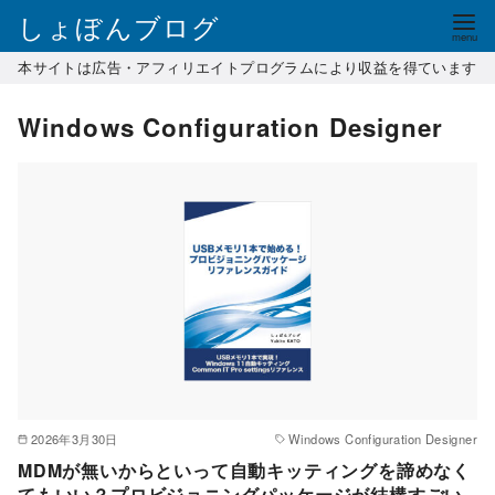
コ
しょぼんブログ
ン
本サイトは広告・アフィリエイトプログラムにより収益を得ています
テ
ン
Windows Configuration Designer
ツ
へ
移
動
2026年3月30日
Windows Configuration Designer
MDMが無いからといって自動キッティングを諦めなく
てもいい？プロビジョニングパッケージが結構すごい