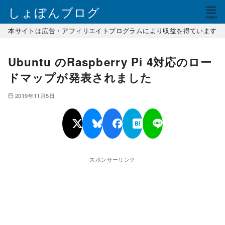
コ
しょぼんブログ
ン
本サイトは広告・アフィリエイトプログラムにより収益を得ています
テ
ン
Ubuntu のRaspberry Pi 4対応のロー
ツ
へ
ドマップが発表されました
移
2019年11月5日
動
スポンサーリンク