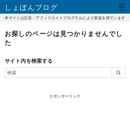
コ
しょぼんブログ
ン
本サイトは広告・アフィリエイトプログラムにより収益を得ています
テ
ン
お探しのページは見つかりませんでし
ツ
た
へ
移
動
サイト内を検索する
スポンサーリンク