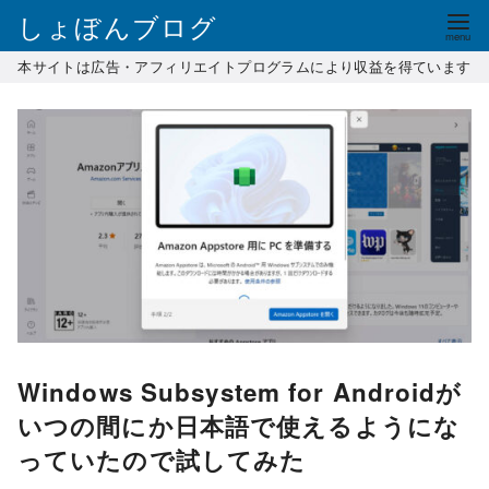
コ
しょぼんブログ
ン
本サイトは広告・アフィリエイトプログラムにより収益を得ています
テ
ン
ツ
へ
移
動
Windows Subsystem for Androidが
いつの間にか日本語で使えるようにな
っていたので試してみた